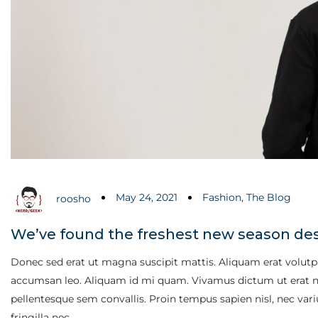
May 24, 2021
Fashion
,
The Blog
roosho
We’ve found the freshest new season de
Donec sed erat ut magna suscipit mattis. Aliquam erat volutpat
accumsan leo. Aliquam id mi quam. Vivamus dictum ut erat nec
pellentesque sem convallis. Proin tempus sapien nisl, nec varius 
fringilla nec…