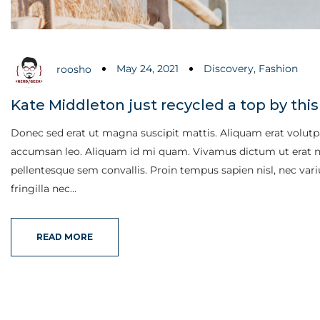
May 24, 2021
Discovery
,
Fashion
roosho
Kate Middleton just recycled a top by this 
Donec sed erat ut magna suscipit mattis. Aliquam erat volutpat
accumsan leo. Aliquam id mi quam. Vivamus dictum ut erat nec
pellentesque sem convallis. Proin tempus sapien nisl, nec varius 
fringilla nec…
READ MORE