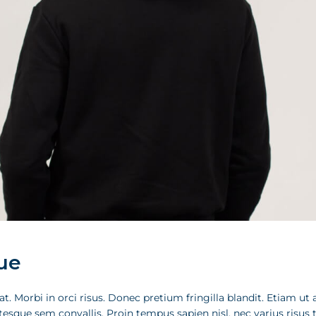
ue
t. Morbi in orci risus. Donec pretium fringilla blandit. Etiam 
tesque sem convallis. Proin tempus sapien nisl, nec varius risus t