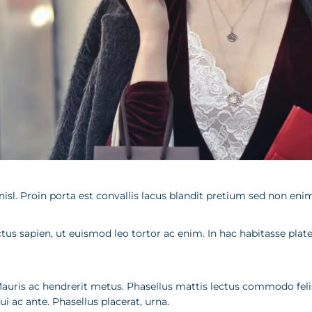
isl. Proin porta est convallis lacus blandit pretium sed non eni
tus sapien, ut euismod leo tortor ac enim. In hac habitasse plat
Mauris ac hendrerit metus. Phasellus mattis lectus commodo felis
i ac ante. Phasellus placerat, urna.