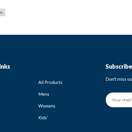
e
inks
Subscrib
Don’t miss o
All Products
Mens
Womens
Kids'