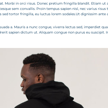
t. Morbi in orci risus. Donec pretium fringilla blandit. Etiam 
sque sem convallis. Proin tempus sapien nisl, nec varius risus tris
s sed tortor fringilla, eu luctus lorem sodales.Ut dignissim ante 
esuada a. Mauris a nunc congue, viverra lectus sed, imperdiet qu
it sapien dictum ut. Aliquam congue non purus eu suscipit. Int